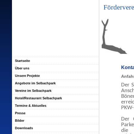
Fördervere
Startseite
Konta
Über uns
Unsere Projekte
Anfah
Angebote im Selbachpark
Der S
Ansch
Vereine im Selbachpark
Böne
Hotel/Restaurant Selbachpark
erre
Termine & Aktuelles
PKW-S
Presse
Der 
Bilder
Parke
Downloads
die 