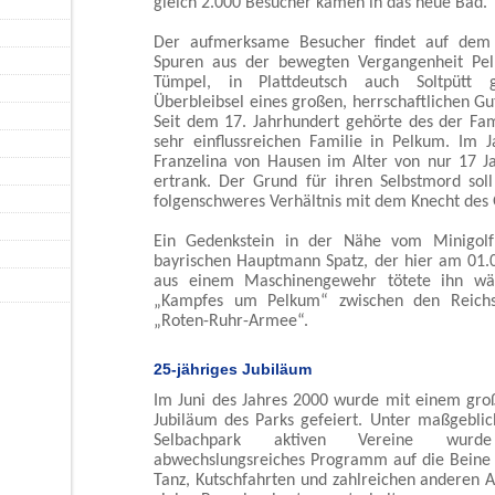
gleich 2.000 Besucher kamen in das neue Bad.
Der aufmerksame Besucher findet auf de
Spuren aus der bewegten Vergangenheit Pelk
Tümpel, in Plattdeutsch auch Soltpütt 
Überbleibsel eines großen, herrschaftlichen G
Seit dem 17. Jahrhundert gehörte des der Fam
sehr einflussreichen Familie in Pelkum. Im J
Franzelina von Hausen im Alter von nur 17 J
ertrank. Der Grund für ihren Selbstmord soll
folgenschweres Verhältnis mit dem Knecht des 
Ein Gedenkstein in der Nähe vom Minigolf
bayrischen Hauptmann Spatz, der hier am 01.04
aus einem Maschinengewehr tötete ihn w
„Kampfes um Pelkum“ zwischen den Reich
„Roten-Ruhr-Armee“.
25-jähriges Jubiläum
Im Juni des Jahres 2000 wurde mit einem groß
Jubiläum des Parks gefeiert. Unter maßgeblic
Selbachpark aktiven Vereine wurde 
abwechslungsreiches Programm auf die Beine g
Tanz, Kutschfahrten und zahlreichen anderen A