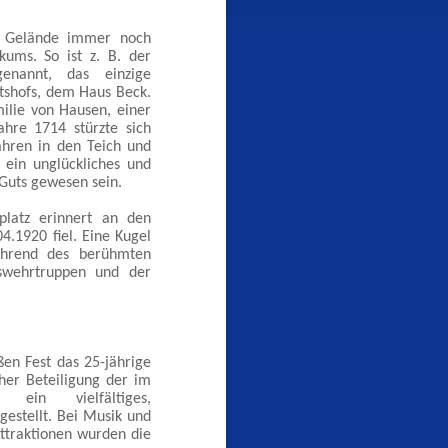
m Gelände immer noch
ums. So ist z. B. der
genannt, das einzige
utshofs, dem Haus Beck.
ilie von Hausen, einer
ahre 1714 stürzte sich
ahren in den Teich und
 ein unglückliches und
Guts gewesen sein.
platz erinnert an den
.1920 fiel. Eine Kugel
ährend des berühmten
swehrtruppen und der
en Fest das 25-jährige
her Beteiligung der im
ein vielfältiges,
estellt. Bei Musik und
ttraktionen wurden die